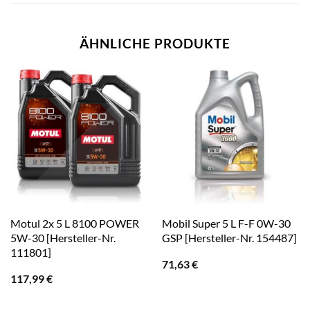
ÄHNLICHE PRODUKTE
Motul 2x 5 L 8100 POWER
Mobil Super 5 L F-F 0W-30
5W-30 [Hersteller-Nr.
GSP [Hersteller-Nr. 154487]
111801]
71,63
€
117,99
€