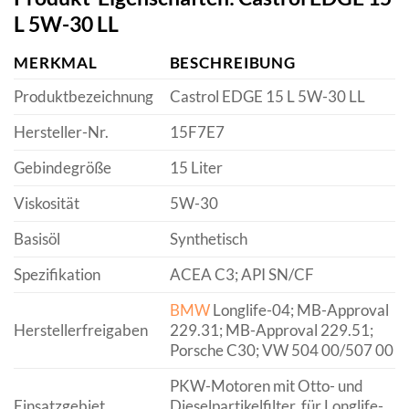
L 5W-30 LL
MERKMAL
BESCHREIBUNG
Produktbezeichnung
Castrol EDGE 15 L 5W-30 LL
Hersteller-Nr.
15F7E7
Gebindegröße
15 Liter
Viskosität
5W-30
Basisöl
Synthetisch
Spezifikation
ACEA C3; API SN/CF
BMW
Longlife-04; MB-Approval
Herstellerfreigaben
229.31; MB-Approval 229.51;
Porsche C30; VW 504 00/507 00
PKW-Motoren mit Otto- und
Einsatzgebiet
Dieselpartikelfilter, für Longlife-