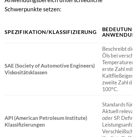
Schwerpunkte setzen:
BEDEUTUNG
SPEZIFIKATION/KLASSIFIZIERUNG
ANWENDUNG
Beschreibt die 
Öls bei versch
Temperaturen (
SAE (Society of Automotive Engineers)
erste Zahl mit „
Viskositätsklassen
Kaltfließeigens
zweite Zahl die 
100°C.
Standards für 
Aktuell relevan
API (American Petroleum Institute)
oder SP. Defini
Klassifizierungen
Leistungsanfor
Verschleißschut