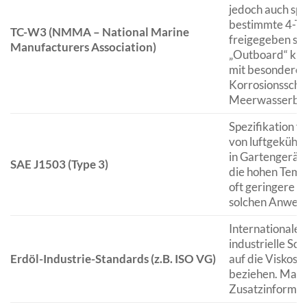
jedoch auch spez
bestimmte 4-T
TC-W3 (NMMA – National Marine
freigegeben sin
Manufacturers Association)
„Outboard“ klas
mit besonderem
Korrosionsschu
Meerwasserbes
Spezifikation f
von luftgekühl
in Gartengeräte
SAE J1503 (Type 3)
die hohen Temp
oft geringere 
solchen Anwen
Internationale 
industrielle Sch
Erdöl-Industrie-Standards (z.B. ISO VG)
auf die Viskosit
beziehen. Manc
Zusatzinformati