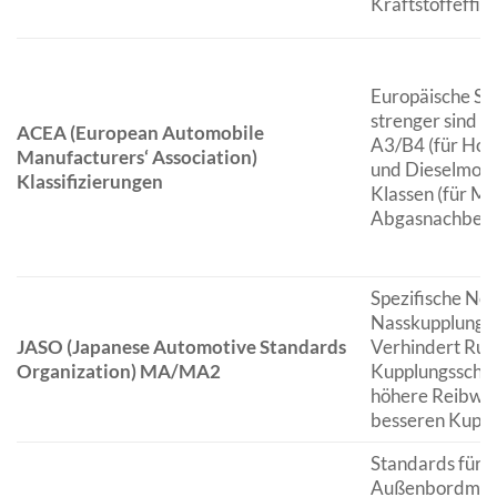
Kraftstoffeffizi
Europäische Sta
strenger sind al
ACEA (European Automobile
A3/B4 (für Hoc
Manufacturers‘ Association)
und Dieselmoto
Klassifizierungen
Klassen (für Mo
Abgasnachbeha
Spezifische No
Nasskupplungen
JASO (Japanese Automotive Standards
Verhindert Rut
Organization) MA/MA2
Kupplungsschei
höhere Reibwer
besseren Kuppl
Standards für 2
Außenbordmotor