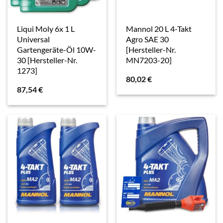
Liqui Moly 6x 1 L
Mannol 20 L 4-Takt
Universal
Agro SAE 30
Gartengeräte-Öl 10W-
[Hersteller-Nr.
30 [Hersteller-Nr.
MN7203-20]
1273]
80,02
€
87,54
€