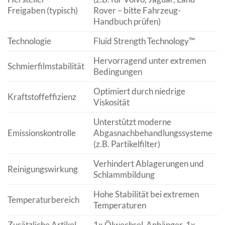
Freigaben (typisch)
Rover – bitte Fahrzeug-
Handbuch prüfen)
Technologie
Fluid Strength Technology™
Hervorragend unter extremen
Schmierfilmstabilität
Bedingungen
Optimiert durch niedrige
Kraftstoffeffizienz
Viskosität
Unterstützt moderne
Emissionskontrolle
Abgasnachbehandlungssysteme
(z.B. Partikelfilter)
Verhindert Ablagerungen und
Reinigungswirkung
Schlammbildung
Hohe Stabilität bei extremen
Temperaturbereich
Temperaturen
Zusätzliche Artikel
1x Ölwechsel-Anhänger, 1x