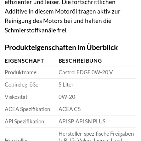
effizienter und leiser. Die fortschrittlichen
Additive in diesem Motoröl tragen aktiv zur
Reinigung des Motors bei und halten die
Schmierstoffkanäle frei.
Produkteigenschaften im Überblick
EIGENSCHAFT
BESCHREIBUNG
Produktname
Castrol EDGE 0W-20 V
Gebindegröße
5 Liter
Viskosität
0W-20
ACEA Spezifikation
ACEA C5
API Spezifikation
API SP, API SN PLUS
Hersteller-spezifische Freigaben
Hersteller-
(z.B. für Volvo, Jaguar, Land