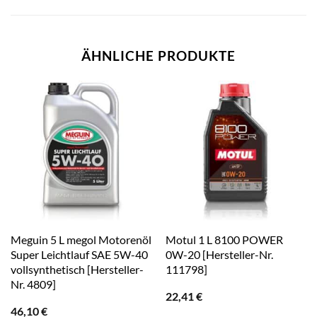
ÄHNLICHE PRODUKTE
Meguin 5 L megol Motorenöl
Motul 1 L 8100 POWER
Super Leichtlauf SAE 5W-40
0W-20 [Hersteller-Nr.
vollsynthetisch [Hersteller-
111798]
Nr. 4809]
22,41
€
46,10
€