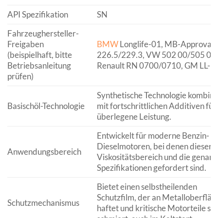
API Spezifikation
SN
Fahrzeughersteller-
Freigaben
BMW
Longlife-01, MB-Approval
(beispielhaft, bitte
226.5/229.3, VW 502 00/505 00,
Betriebsanleitung
Renault RN 0700/0710, GM LL-B
prüfen)
Synthetische Technologie kombini
Basischöl-Technologie
mit fortschrittlichen Additiven für
überlegene Leistung.
Entwickelt für moderne Benzin- u
Dieselmotoren, bei denen dieser
Anwendungsbereich
Viskositätsbereich und die genan
Spezifikationen gefordert sind.
Bietet einen selbstheilenden
Schutzfilm, der an Metalloberfläc
Schutzmechanismus
haftet und kritische Motorteile so