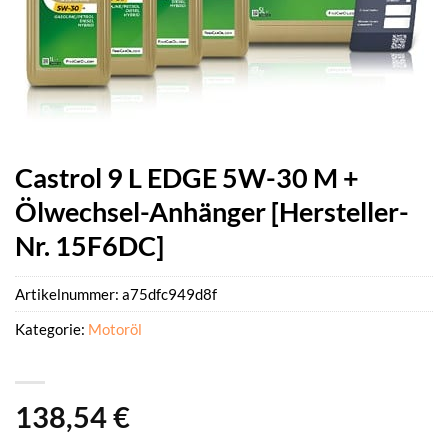
Castrol 9 L EDGE 5W-30 M +
Ölwechsel-Anhänger [Hersteller-
Nr. 15F6DC]
Artikelnummer:
a75dfc949d8f
Kategorie:
Motoröl
138,54
€