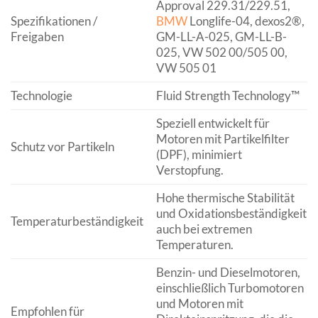
Approval 229.31/229.51,
Spezifikationen /
BMW
Longlife-04, dexos2®,
Freigaben
GM-LL-A-025, GM-LL-B-
025, VW 502 00/505 00,
VW 505 01
Technologie
Fluid Strength Technology™
Speziell entwickelt für
Motoren mit Partikelfilter
Schutz vor Partikeln
(DPF), minimiert
Verstopfung.
Hohe thermische Stabilität
und Oxidationsbeständigkeit
Temperaturbeständigkeit
auch bei extremen
Temperaturen.
Benzin- und Dieselmotoren,
einschließlich Turbomotoren
und Motoren mit
Empfohlen für