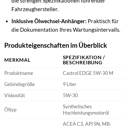
die strengen Spezifikationen führender
Fahrzeughersteller.
Inklusive Ölwechsel-Anhänger:
Praktisch für
die Dokumentation Ihres Wartungsintervalls.
Produkteigenschaften im Überblick
SPEZIFIKATION /
MERKMAL
BESCHREIBUNG
Produktname
Castrol EDGE 5W-30 M
Gebindegröße
9 Liter
Viskosität
5W-30
Synthetisches
Öltyp
Hochleistungsmotoröl
ACEA C3, API SN, MB-