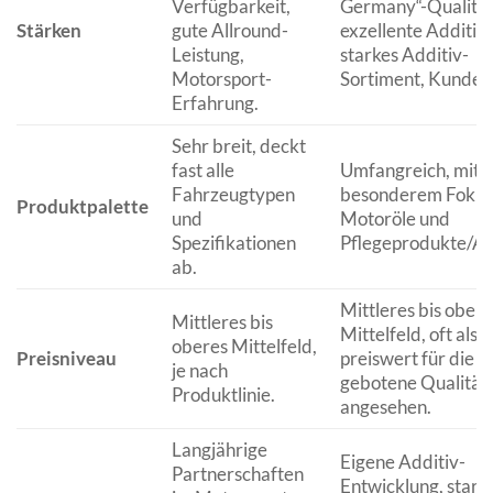
Verfügbarkeit,
Germany“-Qualität
Stärken
gute Allround-
exzellente Additiv
Leistung,
starkes Additiv-
Motorsport-
Sortiment, Kunden
Erfahrung.
Sehr breit, deckt
fast alle
Umfangreich, mit
Fahrzeugtypen
besonderem Fokus
Produktpalette
und
Motoröle und
Spezifikationen
Pflegeprodukte/Ad
ab.
Mittleres bis obere
Mittleres bis
Mittelfeld, oft als
oberes Mittelfeld,
Preisniveau
preiswert für die
je nach
gebotene Qualität
Produktlinie.
angesehen.
Langjährige
Eigene Additiv-
Partnerschaften
Entwicklung, stark