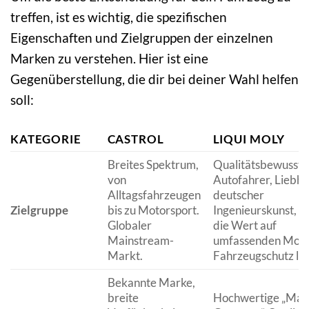
treffen, ist es wichtig, die spezifischen
Eigenschaften und Zielgruppen der einzelnen
Marken zu verstehen. Hier ist eine
Gegenüberstellung, die dir bei deiner Wahl helfen
soll:
KATEGORIE
CASTROL
LIQUI MOLY
Breites Spektrum,
Qualitätsbewusste
von
Autofahrer, Liebh
Alltagsfahrzeugen
deutscher
Zielgruppe
bis zu Motorsport.
Ingenieurskunst, F
Globaler
die Wert auf
Mainstream-
umfassenden Moto
Markt.
Fahrzeugschutz le
Bekannte Marke,
breite
Hochwertige „Mad