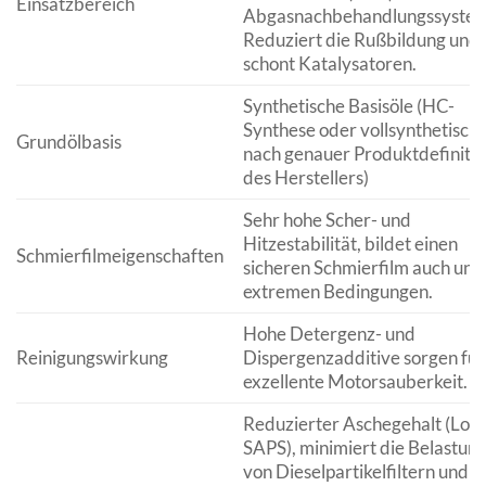
Einsatzbereich
Abgasnachbehandlungssystem
Reduziert die Rußbildung und
schont Katalysatoren.
Synthetische Basisöle (HC-
Synthese oder vollsynthetisch, 
Grundölbasis
nach genauer Produktdefinitio
des Herstellers)
Sehr hohe Scher- und
Hitzestabilität, bildet einen
Schmierfilmeigenschaften
sicheren Schmierfilm auch unt
extremen Bedingungen.
Hohe Detergenz- und
Reinigungswirkung
Dispergenzadditive sorgen für
exzellente Motorsauberkeit.
Reduzierter Aschegehalt (Low
SAPS), minimiert die Belastun
von Dieselpartikelfiltern und