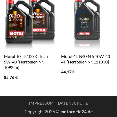
Motul 10 L 8100 X-clean
Motul 4 L NGEN 5 10W-40
5W-40 [Hersteller-Nr.
4T [Hersteller-Nr. 111830]
109226]
44,17
€
85,76
€
IMPRESSUM
DATENSCHUTZ
Copyright 2026 ©
motoroele24.de