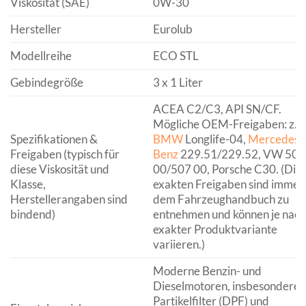
Viskosität (SAE)
0W-30
Hersteller
Eurolub
Modellreihe
ECO STL
Gebindegröße
3 x 1 Liter
ACEA C2/C3, API SN/CF.
Mögliche OEM-Freigaben: z.B
Spezifikationen &
BMW
Longlife-04,
Mercedes-
Freigaben (typisch für
Benz
229.51/229.52, VW 504
diese Viskosität und
00/507 00, Porsche C30. (Die
Klasse,
exakten Freigaben sind immer
Herstellerangaben sind
dem Fahrzeughandbuch zu
bindend)
entnehmen und können je nach
exakter Produktvariante
variieren.)
Moderne Benzin- und
Dieselmotoren, insbesondere 
Partikelfilter (DPF) und