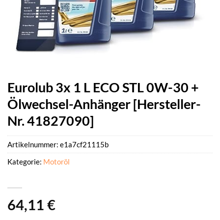
Eurolub 3x 1 L ECO STL 0W-30 +
Ölwechsel-Anhänger [Hersteller-
Nr. 41827090]
Artikelnummer:
e1a7cf21115b
Kategorie:
Motoröl
64,11
€