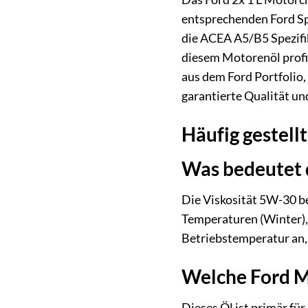
entsprechenden Ford Sp
die ACEA A5/B5 Spezifi
diesem Motorenöl profit
aus dem Ford Portfolio,
garantierte Qualität un
Häufig gestell
Was bedeutet 
Die Viskosität 5W-30 be
Temperaturen (Winter), 
Betriebstemperatur an, 
Welche Ford M
Dieses Öl ist primär f