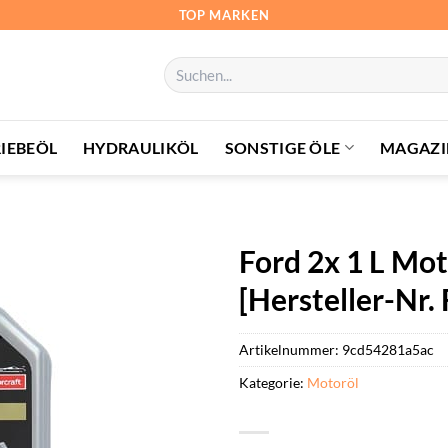
TOP MARKEN
Suchen
nach:
IEBEÖL
HYDRAULIKÖL
SONSTIGE ÖLE
MAGAZI
Ford 2x 1 L Mo
[Hersteller-Nr
Artikelnummer:
9cd54281a5ac
Kategorie:
Motoröl