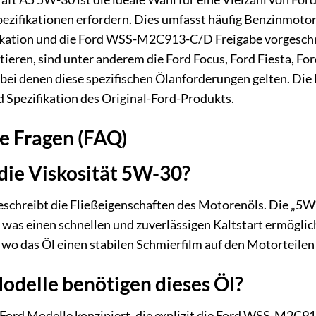
ezifikationen erfordern. Dies umfasst häufig Benzinmoto
kation und die Ford WSS-M2C913-C/D Freigabe vorgeschri
ieren, sind unter anderem die Ford Focus, Ford Fiesta, F
 bei denen diese spezifischen Ölanforderungen gelten. D
d Spezifikation des Original-Ford-Produkts.
te Fragen (FAQ)
die Viskosität 5W-30?
schreibt die Fließeigenschaften des Motorenöls. Die „5W“ s
was einen schnellen und zuverlässigen Kaltstart ermöglicht
wo das Öl einen stabilen Schmierfilm auf den Motorteilen 
odelle benötigen dieses Öl?
ür Ford Modelle konzipiert, die explizit die Ford WSS-M