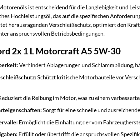
Motorenöls ist entscheidend für die Langlebigkeit und Lei
sches Hochleistungsöl, das auf die spezifischen Anforder
ietet herausragenden Verschleißschutz, optimiert den Kraf
unter anspruchsvollen Betriebsbedingungen.
ord 2x 1 L Motorcraft A5 5W-30
erkeit:
Verhindert Ablagerungen und Schlammbildung, häl
schleißschutz:
Schützt kritische Motorbauteile vor Versc
eduziert die Reibung im Motor, was zu einem verbesserten
arteigenschaften:
Sorgt für eine schnelle und ausreichend
rvalle:
Ermöglicht die Einhaltung der vom Fahrzeugherst
igaben:
Erfüllt oder übertrifft die anspruchsvollen Spezifi