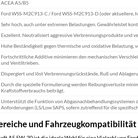
ACEA A5/B5
Ford WSS-M2C913-C / Ford WSS-M2C913-D (oder aktuellere, hers
Sehr hoch, auch unter extremen Belastungen. Gewährleistet kontin
Exzellent. Neutralisiert aggressive Verbrennungsprodukte und v
Hohe Beständigkeit gegen thermische und oxidative Belastung, v
Fortschrittliche Additive minimieren den mechanischen Verschle
und Ventiltrieben.
Dispergiert und löst Verbrennungsrückstände, Ruß und Ablagerun
Durch die spezielle Formulierung werden Reibungsverluste minim
Kraftstoffverbrauchs beiträgt.
Unterstützt die Funktion von Abgasnachbehandlungssystemen dur
Anforderungen (LS/Low SAPS, sofern zutreffend für die spezifisch
eiche und Fahrzeugkompatibilität
aft A5 5W-30 ist die ideale Wahl für eine Vielzahl von For