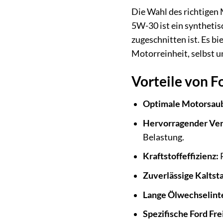
Die Wahl des richtigen 
5W-30 ist ein syntheti
zugeschnitten ist. Es b
Motorreinheit, selbst 
Vorteile von F
Optimale Motorsaub
Hervorragender Ver
Belastung.
Kraftstoffeffizienz:
R
Zuverlässige Kaltst
Lange Ölwechselinte
Spezifische Ford Fre