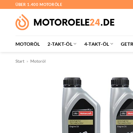
Zum
ÜBER 1.400 MOTORÖLE
Inhalt
springen
MOTORÖL
2-TAKT-ÖL
4-TAKT-ÖL
GETR
Start
»
Motoröl