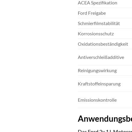
ACEA Spezifikation
Ford Freigabe
Schmierfilmstabilität
Korrosionsschutz
Oxidationsbeständigkeit
Antiverschleißadditive
Reinigungswirkung
Kraftstoffeinsparung
Emissionskontrolle
Anwendungsber
Das Ford 2x 1 L Motorcr