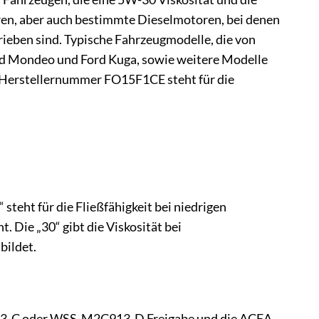
ren, aber auch bestimmte Dieselmotoren, bei denen
eben sind. Typische Fahrzeugmodelle, die von
ord Mondeo und Ford Kuga, sowie weitere Modelle
ie Herstellernummer FO15F1CE steht für die
teht für die Fließfähigkeit bei niedrigen
. Die „30“ gibt die Viskosität bei
bildet.
2C913-C oder WSS-M2C913-D Freigabe und die ACEA