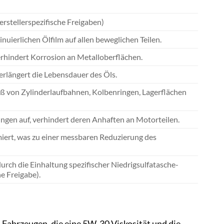
tellerspezifische Freigaben)
uierlichen Ölfilm auf allen beweglichen Teilen.
erhindert Korrosion an Metalloberflächen.
erlängert die Lebensdauer des Öls.
iß von Zylinderlaufbahnen, Kolbenringen, Lagerflächen
gen auf, verhindert deren Anhaften an Motorteilen.
iert, was zu einer messbaren Reduzierung des
ch die Einhaltung spezifischer Niedrigsulfatasche-
e Freigabe).
d Fahrzeugen, die eine 5W-30 Viskosität und die