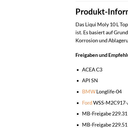
Produkt-Infor
Das Liqui Moly 10 L Top
ist. Es basiert auf Gru
Korrosion und Ablageru
Freigaben und Empfehl
ACEA C3
API SN
BMW
Longlife-04
Ford
WSS-M2C917-
MB-Freigabe 229.31
MB-Freigabe 229.51