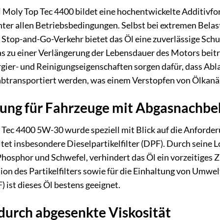
 Moly Top Tec 4400 bildet eine hochentwickelte Additivfo
ter allen Betriebsbedingungen. Selbst bei extremen Belas
Stop-and-Go-Verkehr bietet das Öl eine zuverlässige Schu
was zu einer Verlängerung der Lebensdauer des Motors beitr
ier- und Reinigungseigenschaften sorgen dafür, dass Abla
btransportiert werden, was einem Verstopfen von Ölkanä
tung für Fahrzeuge mit Abgasnachb
p Tec 4400 5W-30 wurde speziell mit Blick auf die Anfo
ltet insbesondere Dieselpartikelfilter (DPF). Durch seine
Phosphor und Schwefel, verhindert das Öl ein vorzeitiges Z
ion des Partikelfilters sowie für die Einhaltung von Umwel
) ist dieses Öl bestens geeignet.
durch abgesenkte Viskosität