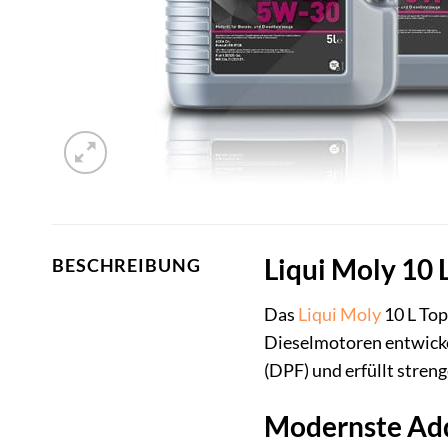
Liqui Moly 10
BESCHREIBUNG
Das
Liqui Moly
10 L Top
Dieselmotoren entwickel
(DPF) und erfüllt stre
Modernste Add