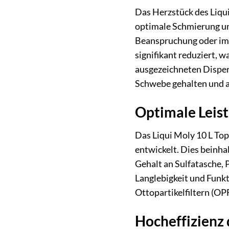
Das Herzstück des Liqui
optimale Schmierung un
Beanspruchung oder im 
signifikant reduziert, 
ausgezeichneten Disperg
Schwebe gehalten und a
Optimale Leis
Das Liqui Moly 10 L To
entwickelt. Dies beinha
Gehalt an Sulfatasche, 
Langlebigkeit und Funkt
Ottopartikelfiltern (OPF
Hocheffizienz 