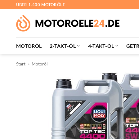
Zum
ÜBER 1.400 MOTORÖLE
Inhalt
springen
MOTORÖL
2-TAKT-ÖL
4-TAKT-ÖL
GETR
Start
»
Motoröl