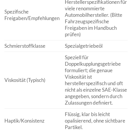
Herstellerspezifikationen für
viele renommierte
Spezifische
Automobilhersteller. (Bitte
Freigaben/Empfehlungen
Fahrzeugspezifische
Freigaben im Handbuch
prüfen)
Schmierstoffklasse
Spezialgetriebeöl
Speziell für
Doppelkupplungsgetriebe
formuliert; die genaue
Viskosität ist
Viskosität (Typisch)
herstellerspezifisch und oft
nicht als einzelne SAE-Klasse
angegeben, sondern durch
Zulassungen definiert.
Flüssig, klar bis leicht
Haptik/Konsistenz
opalisierend, ohne sichtbare
Partikel.