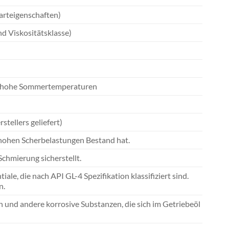
tarteigenschaften)
nd Viskositätsklasse)
ie hohe Sommertemperaturen
stellers geliefert)
 hohen Scherbelastungen Bestand hat.
chmierung sicherstellt.
ale, die nach API GL-4 Spezifikation klassifiziert sind.
n.
n und andere korrosive Substanzen, die sich im Getriebeöl