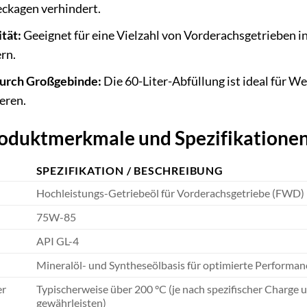
eckagen verhindert.
tät:
Geeignet für eine Vielzahl von Vorderachsgetrieben i
rn.
durch Großgebinde:
Die 60-Liter-Abfüllung ist ideal für 
eren.
Produktmerkmale und Spezifikatione
SPEZIFIKATION / BESCHREIBUNG
Hochleistungs-Getriebeöl für Vorderachsgetriebe (FWD)
75W-85
API GL-4
Mineralöl- und Syntheseölbasis für optimierte Performan
er
Typischerweise über 200 °C (je nach spezifischer Charge 
gewährleisten)