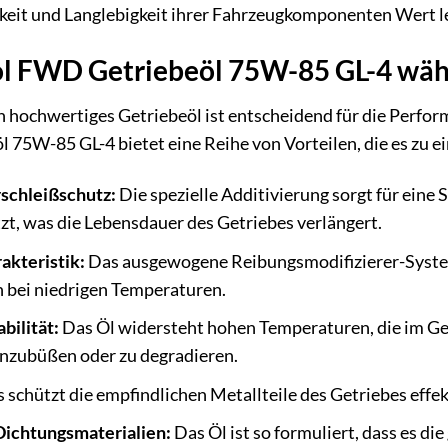
gkeit und Langlebigkeit ihrer Fahrzeugkomponenten Wert l
 FWD Getriebeöl 75W-85 GL-4 wäh
n hochwertiges Getriebeöl ist entscheidend für die Perfo
75W-85 GL-4 bietet eine Reihe von Vorteilen, die es zu e
schleißschutz:
Die spezielle Additivierung sorgt für eine
zt, was die Lebensdauer des Getriebes verlängert.
akteristik:
Das ausgewogene Reibungsmodifizierer-System
 bei niedrigen Temperaturen.
bilität:
Das Öl widersteht hohen Temperaturen, die im Ge
inzubüßen oder zu degradieren.
 schützt die empfindlichen Metallteile des Getriebes effe
 Dichtungsmaterialien:
Das Öl ist so formuliert, dass es d