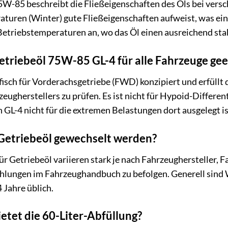
5W-85 beschreibt die Fließeigenschaften des Öls bei versc
aturen (Winter) gute Fließeigenschaften aufweist, was eine
Betriebstemperaturen an, wo das Öl einen ausreichend sta
triebeöl 75W-85 GL-4 für alle Fahrzeuge gee
ifisch für Vorderachsgetriebe (FWD) konzipiert und erfüllt di
ugherstellers zu prüfen. Es ist nicht für Hypoid-Differenti
n GL-4 nicht für die extremen Belastungen dort ausgelegt i
s Getriebeöl gewechselt werden?
ür Getriebeöl variieren stark je nach Fahrzeughersteller
ehlungen im Fahrzeughandbuch zu befolgen. Generell sind 
 Jahre üblich.
etet die 60-Liter-Abfüllung?