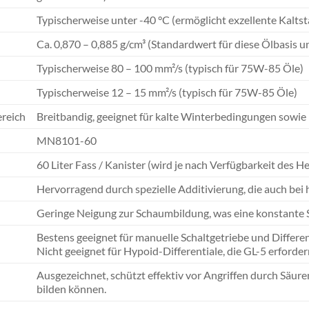
Typischerweise unter -40 °C (ermöglicht exzellente Kalts
Ca. 0,870 – 0,885 g/cm³ (Standardwert für diese Ölbasis u
Typischerweise 80 – 100 mm²/s (typisch für 75W-85 Öle)
Typischerweise 12 – 15 mm²/s (typisch für 75W-85 Öle)
reich
Breitbandig, geeignet für kalte Winterbedingungen sow
MN8101-60
60 Liter Fass / Kanister (wird je nach Verfügbarkeit des Her
Hervorragend durch spezielle Additivierung, die auch bei
Geringe Neigung zur Schaumbildung, was eine konstante S
Bestens geeignet für manuelle Schaltgetriebe und Differenti
Nicht geeignet für Hypoid-Differentiale, die GL-5 erforder
Ausgezeichnet, schützt effektiv vor Angriffen durch Säure
bilden können.