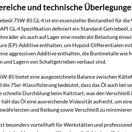
eiche und technische Überlegunge
eöl 75W-85 GL-4 ist ein essenzieller Bestandteil für die
API GL-4 Spezifikation definiert ein Standard-Getriebeöl, 
hnräder als auch auf Lager eine moderate Belastung einwir
re (EP)-Additive enthalten, um Hypoid-Differentialen mit
 keine aggressiven Additive enthalten, die Buntmetalle wie
n und Lagern von Schaltgetrieben verbaut sind.
75W-85 bietet eine ausgezeichnete Balance zwischen Kälte
d die 75er-Klassifizierung bedeutet, dass das Öl auch bei s
ne schnelle Durchölung beim Kaltstart, was den Verschleiß 
hält das Öl eine ausreichende Viskosität aufrecht, um ein
ewährleisten und Reibung sowie Verschleiß zu minimieren
ist besonders vorteilhaft für Werkstätten und professione