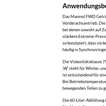
Anwendungsber
Das Mannol FWD Getrieb
Vorderachsantrieb. Die 
bei denen sowohl auf Za
stärkere Extreme-Pressu
so konzipiert, dass sie
häufig in Synchronringe
Die Viskositätsklasse 
‚W‘ steht für Winter, un
ist entscheidend für ei
Bei Betriebstemperatur 
bewegenden Teilen zu g
Die 60-Liter-Abfüllung 