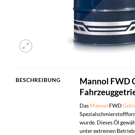
Mannol FWD Ge
BESCHREIBUNG
Fahrzeuggetri
Das
Mannol
FWD
Getr
Spezialschmierstofffor
wurde. Dieses Öl gewähr
unter extremen Betriebs