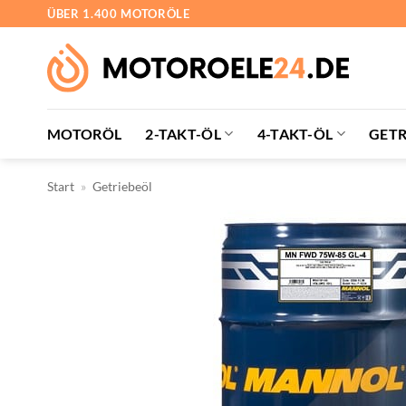
Zum
ÜBER 1.400 MOTORÖLE
Inhalt
springen
MOTORÖL
2-TAKT-ÖL
4-TAKT-ÖL
GETR
Start
»
Getriebeöl