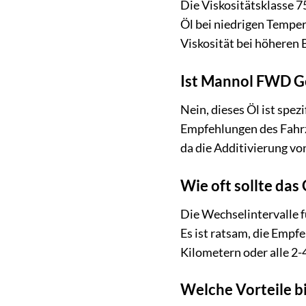
Die Viskositätsklasse 7
Öl bei niedrigen Temper
Viskosität bei höheren 
Ist Mannol FWD Ge
Nein, dieses Öl ist spez
Empfehlungen des Fahrze
da die Additivierung vo
Wie oft sollte da
Die Wechselintervalle f
Es ist ratsam, die Empf
Kilometern oder alle 2-4
Welche Vorteile bi