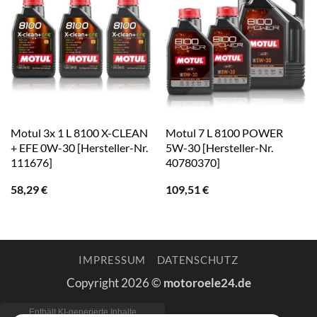
Motul 3x 1 L 8100 X-CLEAN
Motul 7 L 8100 POWER
+ EFE 0W-30 [Hersteller-Nr.
5W-30 [Hersteller-Nr.
111676]
40780370]
58,29
€
109,51
€
IMPRESSUM
DATENSCHUTZ
Copyright 2026 ©
motoroele24.de