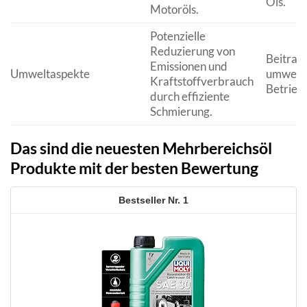
Öls.
Motoröls.
Potenzielle
Reduzierung von
Beitrag 
Emissionen und
Umweltaspekte
umweltf
Kraftstoffverbrauch
Betrieb.
durch effiziente
Schmierung.
Das sind die neuesten Mehrbereichsöl
Produkte mit der besten Bewertung
1