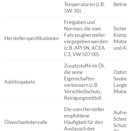
Temperaturen (z.B.
Betrieb
5W-30).
Freigaben und
Normen, die vom
Sicherst
Fahrzeughersteller
Kompatib
Herstellerspezifikationen
vorgegeben werden
Motork
(z.B. API SN, ACEA
und Abg
C3, VW 507 00).
Zusatzstoffe im Öl,
die seine
Optimal
Eigenschaften
Sauberk
Additivpakete
verbessern (z.B.
Langlebi
Verschleißschutz,
Motors.
Reinigungsmittel).
Die vom Hersteller
Aufrech
empfohlene
Schmier
Ölwechselintervalle
Häufigkeit für den
Schutzf
Austausch des