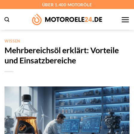
Zum
ÜBER 1.400 MOTORÖLE
Inhalt
springen
WISSEN
Mehrbereichsöl erklärt: Vorteile
und Einsatzbereiche