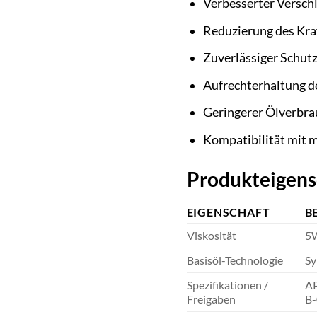
Verbesserter Verschl
Reduzierung des Kra
Zuverlässiger Schut
Aufrechterhaltung de
Geringerer Ölverbra
Kompatibilität mit 
Produkteigens
EIGENSCHAFT
B
Viskosität
5
Basisöl-Technologie
Sy
Spezifikationen /
AP
Freigaben
B-