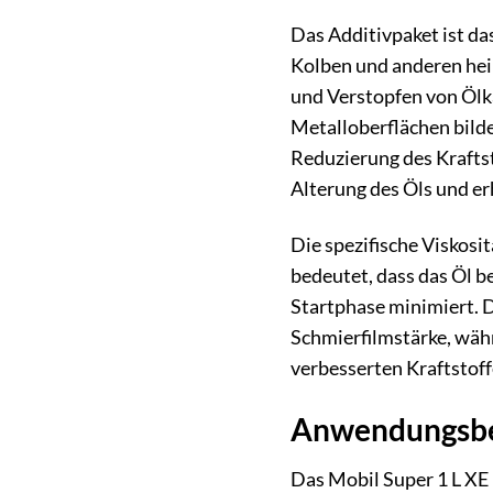
Das Additivpaket ist da
Kolben und anderen hei
und Verstopfen von Ölka
Metalloberflächen bild
Reduzierung des Kraftst
Alterung des Öls und e
Die spezifische Viskosi
bedeutet, dass das Öl be
Startphase minimiert. D
Schmierfilmstärke, währ
verbesserten Kraftstoffe
Anwendungsber
Das Mobil Super 1 L XE 