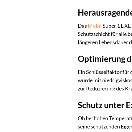
Herausragende
Das
Mobil
Super 1 L XE 
Schutzschicht für alle b
längeren Lebensdauer d
Optimierung de
Ein Schlüsselfaktor für
wurde mit niedrigviskos
zur Reduzierung des Kra
Schutz unter 
Ob bei hohen Temperatu
seine schützenden Eigen