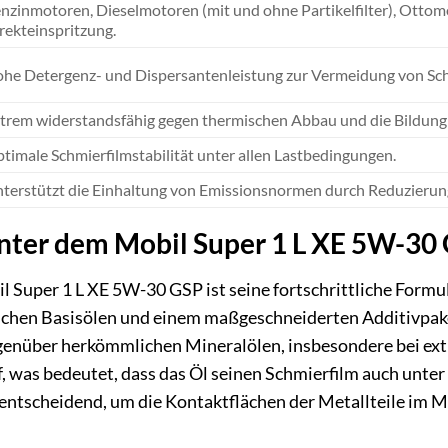
nzinmotoren, Dieselmotoren (mit und ohne Partikelfilter), Otto
rekteinspritzung.
he Detergenz- und Dispersantenleistung zur Vermeidung von Sc
trem widerstandsfähig gegen thermischen Abbau und die Bildung
timale Schmierfilmstabilität unter allen Lastbedingungen.
terstützt die Einhaltung von Emissionsnormen durch Reduzierun
inter dem Mobil Super 1 L XE 5W-30
 Super 1 L XE 5W-30 GSP ist seine fortschrittliche Formul
chen Basisölen und einem maßgeschneiderten Additivpaket
genüber herkömmlichen Mineralölen, insbesondere bei ex
uf, was bedeutet, dass das Öl seinen Schmierfilm auch un
t entscheidend, um die Kontaktflächen der Metallteile im 