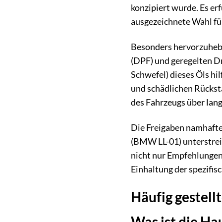
konzipiert wurde. Es erf
ausgezeichnete Wahl für
Besonders hervorzuhebe
(DPF) und geregelten D
Schwefel) dieses Öls hi
und schädlichen Rückstä
des Fahrzeugs über lan
Die Freigaben namhafte
(BMW LL-01) unterstrei
nicht nur Empfehlungen,
Einhaltung der spezifis
Häufig gestell
Was ist die H