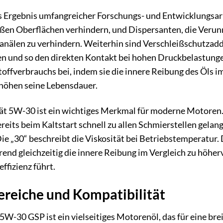
s Ergebnis umfangreicher Forschungs- und Entwicklungsarb
ßen Oberflächen verhindern, und Dispersanten, die Verun
nälen zu verhindern. Weiterhin sind Verschleißschutzaddi
en und so den direkten Kontakt bei hohen Druckbelastung
offverbrauchs bei, indem sie die innere Reibung des Öls i
rhöhen seine Lebensdauer.
tät 5W-30 ist ein wichtiges Merkmal für moderne Motoren. D
reits beim Kaltstart schnell zu allen Schmierstellen gelang
ie „30“ beschreibt die Viskosität bei Betriebstemperatur. 
end gleichzeitig die innere Reibung im Vergleich zu höherv
ffizienz führt.
eiche und Kompatibilität
5W-30 GSP ist ein vielseitiges Motorenöl, das für eine br