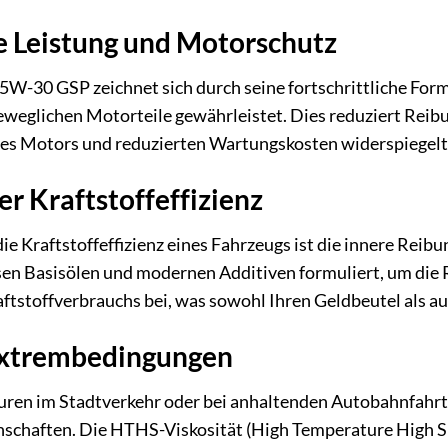
 Leistung und Motorschutz
5W-30 GSP zeichnet sich durch seine fortschrittliche For
eweglichen Motorteile gewährleistet. Dies reduziert Reibun
es Motors und reduzierten Wartungskosten widerspiegelt
r Kraftstoffeffizienz
 die Kraftstoffeffizienz eines Fahrzeugs ist die innere Re
en Basisölen und modernen Additiven formuliert, um die R
ftstoffverbrauchs bei, was sowohl Ihren Geldbeutel als a
Extrembedingungen
ren im Stadtverkehr oder bei anhaltenden Autobahnfahrt
schaften. Die HTHS-Viskosität (High Temperature High She