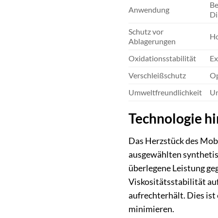
Be
Anwendung
Di
Schutz vor
Ho
Ablagerungen
Oxidationsstabilität
Ex
Verschleißschutz
Op
Umweltfreundlichkeit
Un
Technologie h
Das Herzstück des Mobil
ausgewählten synthetis
überlegene Leistung ge
Viskositätsstabilität a
aufrechterhält. Dies is
minimieren.