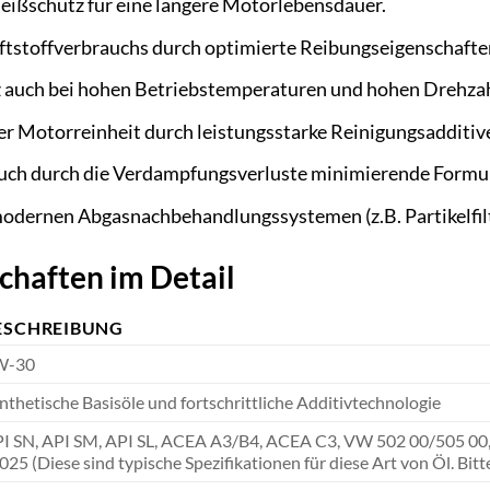
eißschutz für eine längere Motorlebensdauer.
ftstoffverbrauchs durch optimierte Reibungseigenschafte
z auch bei hohen Betriebstemperaturen und hohen Drehza
r Motorreinheit durch leistungsstarke Reinigungsadditiv
uch durch die Verdampfungsverluste minimierende Formul
modernen Abgasnachbehandlungssystemen (z.B. Partikelfilt
chaften im Detail
ESCHREIBUNG
W-30
nthetische Basisöle und fortschrittliche Additivtechnologie
I SN, API SM, API SL, ACEA A3/B4, ACEA C3, VW 502 00/505 00,
025 (Diese sind typische Spezifikationen für diese Art von Öl. Bit