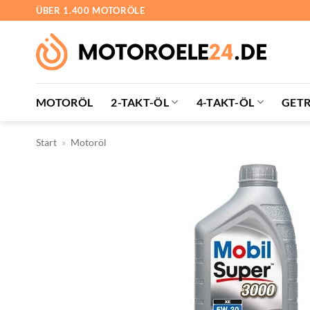
Zum
ÜBER 1.400 MOTORÖLE
Inhalt
springen
MOTORÖL
2-TAKT-ÖL
4-TAKT-ÖL
GETR
Start
»
Motoröl