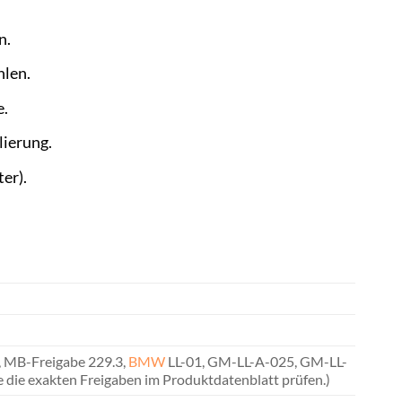
n.
hlen.
e.
ierung.
er).
 MB-Freigabe 229.3,
BMW
LL-01, GM-LL-A-025, GM-LL-
te die exakten Freigaben im Produktdatenblatt prüfen.)