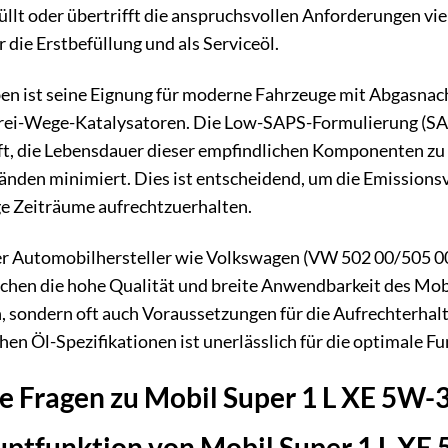
üllt oder übertrifft die anspruchsvollen Anforderungen vie
 die Erstbefüllung und als Serviceöl.
n ist seine Eignung für moderne Fahrzeuge mit Abgasnac
rei-Wege-Katalysatoren. Die Low-SAPS-Formulierung (SAP
lft, die Lebensdauer dieser empfindlichen Komponenten zu
nden minimiert. Dies ist entscheidend, um die Emissionsv
ge Zeiträume aufrechtzuerhalten.
r Automobilhersteller wie Volkswagen (VW 502 00/505 0
chen die hohe Qualität und breite Anwendbarkeit des Mobi
 sondern oft auch Voraussetzungen für die Aufrechterhalt
chen Öl-Spezifikationen ist unerlässlich für die optimale F
te Fragen zu Mobil Super 1 L XE 5W-
auptfunktion von Mobil Super 1 L XE