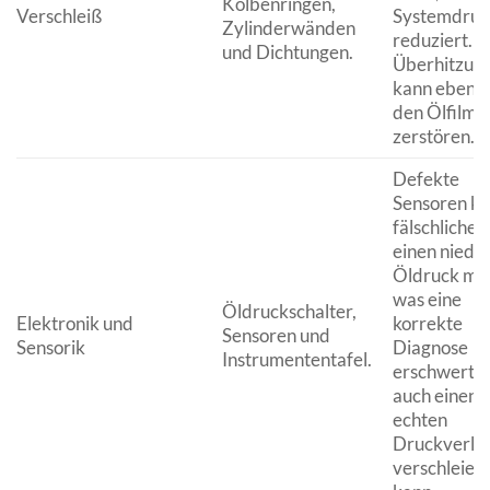
Kolbenringen,
Verschleiß
Systemdruc
Zylinderwänden
reduziert.
und Dichtungen.
Überhitzun
kann ebenfa
den Ölfilm
zerstören.
Defekte
Sensoren k
fälschlicher
einen niedr
Öldruck me
was eine
Öldruckschalter,
Elektronik und
korrekte
Sensoren und
Sensorik
Diagnose
Instrumententafel.
erschwert, 
auch einen
echten
Druckverlus
verschleier