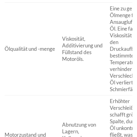
Eine zu geri
Ölmenge füh
Ansaugluft s
Öl. Eine fal
Viskosität k
Viskosität,
den
Additivierung und
Ölqualität und -menge
Druckaufba
Füllstand des
bestimmten
Motoröls.
Temperatur
verhindern.
Verschlecht
Öl verliert
Schmierfähi
Erhöhter
Verschleiß
schafft grö
Spalte, durc
Abnutzung von
Öl unkontrol
Lagern,
Motorzustand und
fließt, was 