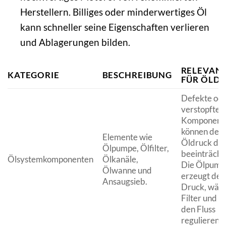
Herstellern. Billiges oder minderwertiges Öl
kann schneller seine Eigenschaften verlieren
und Ablagerungen bilden.
RELEVAN
KATEGORIE
BESCHREIBUNG
FÜR ÖLD
Defekte od
verstopfte
Komponent
können den
Elemente wie
Öldruck dir
Ölpumpe, Ölfilter,
beeinträcht
Ölsystemkomponenten
Ölkanäle,
Die Ölpump
Ölwanne und
erzeugt den
Ansaugsieb.
Druck, wäh
Filter und K
den Fluss
regulieren.