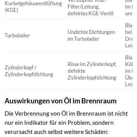
Kurbelgehäuseentlüftung
Filter/Leitung,
im K
(KGE)
defektes KGE-Ventil
unruh
Blaue
Undichte Dichtungen
bei h
Turbolader
im Turbolader
Drehz
Leist
Blaue
Risse im Zylinderkopf,
Kühlw
Zylinderkopf /
defekte
im Kü
Zylinderkopfdichtung
Zylinderkopfdichtung
Über
Leist
Auswirkungen von Öl im Brennraum
Die Verbrennung von Öl im Brennraum ist nicht
nur ein Indikator für ein Problem, sondern
verursacht auch selbst weitere Schäden: