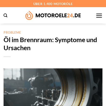
Zum
ÜBER 1.400 MOTORÖLE
Inhalt
springen
PROBLEME
Öl im Brennraum: Symptome und
Ursachen