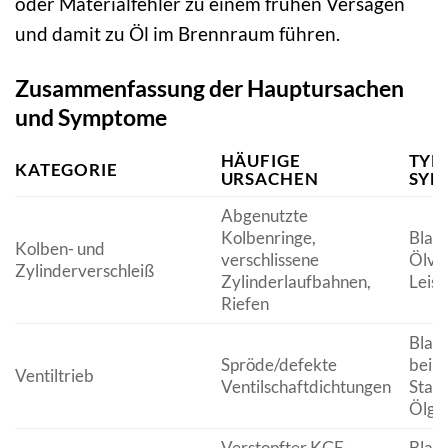
oder Materialfehler zu einem frühen Versagen
und damit zu Öl im Brennraum führen.
Zusammenfassung der Hauptursachen
und Symptome
HÄUFIGE
TYP
KATEGORIE
URSACHEN
SYM
Abgenutzte
Kolbenringe,
Blaue
Kolben- und
verschlissene
Ölve
Zylinderverschleiß
Zylinderlaufbahnen,
Leist
Riefen
Blaue
Spröde/defekte
beim
Ventiltrieb
Ventilschaftdichtungen
Star
Ölge
Verstopfter KGE-
Blau