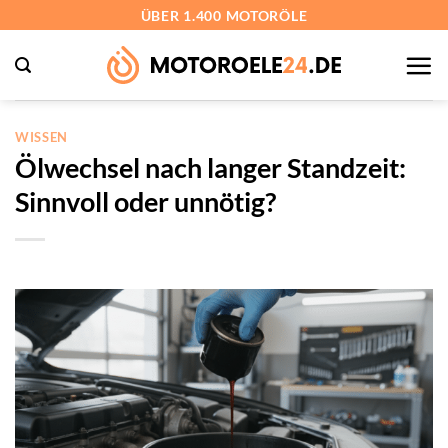
Zum
ÜBER 1.400 MOTORÖLE
Inhalt
springen
WISSEN
Ölwechsel nach langer Standzeit:
Sinnvoll oder unnötig?