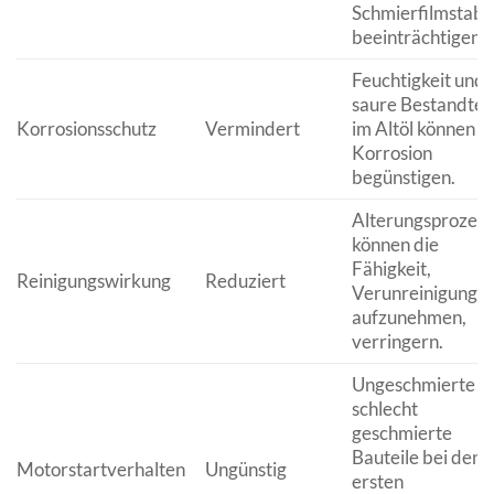
Schmierfilmstabil
beeinträchtigen.
Feuchtigkeit und
saure Bestandtei
Korrosionsschutz
Vermindert
im Altöl können
Korrosion
begünstigen.
Alterungsprozess
können die
Fähigkeit,
Reinigungswirkung
Reduziert
Verunreinigunge
aufzunehmen,
verringern.
Ungeschmierte o
schlecht
geschmierte
Bauteile bei den
Motorstartverhalten
Ungünstig
ersten