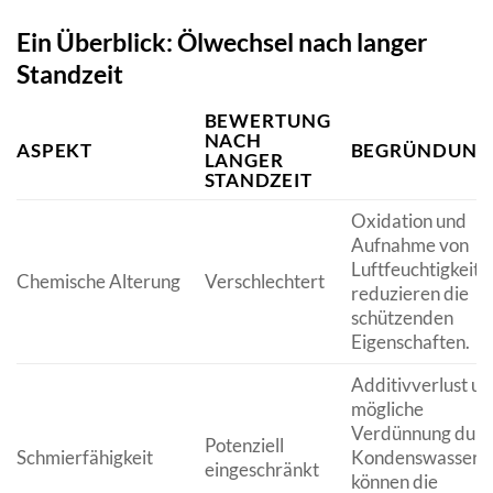
Ein Überblick: Ölwechsel nach langer
Standzeit
BEWERTUNG
NACH
ASPEKT
BEGRÜNDUNG
LANGER
STANDZEIT
Oxidation und
Aufnahme von
Luftfeuchtigkeit
Chemische Alterung
Verschlechtert
reduzieren die
schützenden
Eigenschaften.
Additivverlust u
mögliche
Verdünnung durc
Potenziell
Schmierfähigkeit
Kondenswasser
eingeschränkt
können die