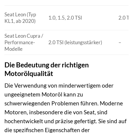
Seat Leon (Typ
1.0, 1.5, 2.0 TSI
2.0 TD
KL1, ab 2020)
Seat Leon Cupra /
Performance-
2.0 TSI (leistungsstärker)
–
Modelle
Die Bedeutung der richtigen
Motorölqualität
Die Verwendung von minderwertigem oder
ungeeignetem Motoröl kann zu
schwerwiegenden Problemen führen. Moderne
Motoren, insbesondere die von Seat, sind
hochentwickelt und präzise gefertigt. Sie sind auf
die spezifischen Eigenschaften der