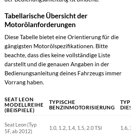
Tabellarische Übersicht der
Motorölanforderungen
Diese Tabelle bietet eine Orientierung für die
gängigsten Motorölspezifikationen. Bitte
beachte, dass dies keine vollständige Liste
darstellt und die genauen Angaben in der
Bedienungsanleitung deines Fahrzeugs immer
Vorrang haben.
SEAT LEON
TYPISCHE
TYPI
MODELLREIHE
BENZINMOTORISIERUNG
DIES
(BEISPIELE)
Seat Leon (Typ
1.0, 1.2, 1.4, 1.5, 2.0 TSI
1.6, 2
5F, ab 2012)