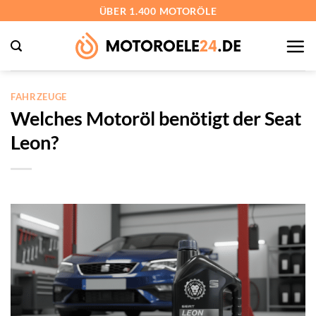
Zum
ÜBER 1.400 MOTORÖLE
Inhalt
springen
FAHRZEUGE
Welches Motoröl benötigt der Seat
Leon?