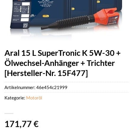
Aral 15 L SuperTronic K 5W-30 +
Ölwechsel-Anhänger + Trichter
[Hersteller-Nr. 15F477]
Artikelnummer:
46e454c21999
Kategorie:
Motoröl
171,77
€