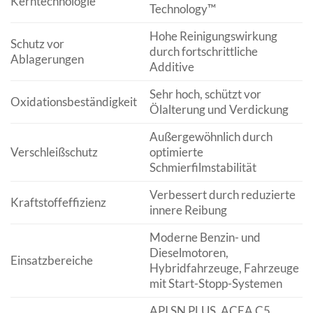
Kerntechnologie
Technology™
Hohe Reinigungswirkung
Schutz vor
durch fortschrittliche
Ablagerungen
Additive
Sehr hoch, schützt vor
Oxidationsbeständigkeit
Ölalterung und Verdickung
Außergewöhnlich durch
Verschleißschutz
optimierte
Schmierfilmstabilität
Verbessert durch reduzierte
Kraftstoffeffizienz
innere Reibung
Moderne Benzin- und
Dieselmotoren,
Einsatzbereiche
Hybridfahrzeuge, Fahrzeuge
mit Start-Stopp-Systemen
API SN PLUS, ACEA C5,