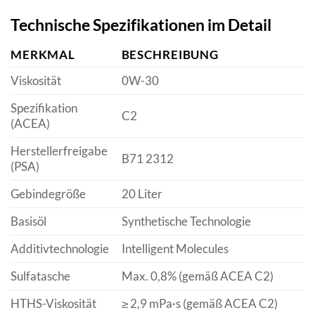
Technische Spezifikationen im Detail
MERKMAL
BESCHREIBUNG
Viskosität
0W-30
Spezifikation
C2
(ACEA)
Herstellerfreigabe
B71 2312
(PSA)
Gebindegröße
20 Liter
Basisöl
Synthetische Technologie
Additivtechnologie
Intelligent Molecules
Sulfatasche
Max. 0,8% (gemäß ACEA C2)
HTHS-Viskosität
≥ 2,9 mPa·s (gemäß ACEA C2)