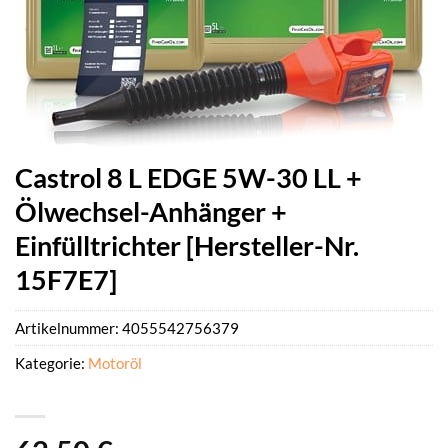
Castrol 8 L EDGE 5W-30 LL +
Ölwechsel-Anhänger +
Einfülltrichter [Hersteller-Nr.
15F7E7]
Artikelnummer:
4055542756379
Kategorie:
Motoröl