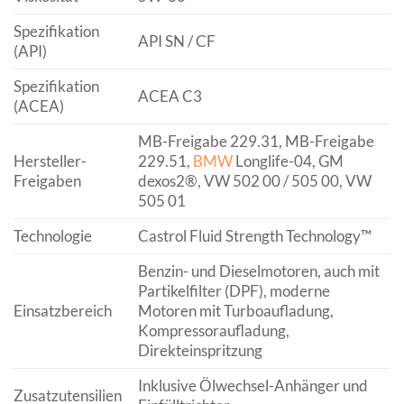
Spezifikation
API SN / CF
(API)
Spezifikation
ACEA C3
(ACEA)
MB-Freigabe 229.31, MB-Freigabe
Hersteller-
229.51,
BMW
Longlife-04, GM
Freigaben
dexos2®, VW 502 00 / 505 00, VW
505 01
Technologie
Castrol Fluid Strength Technology™
Benzin- und Dieselmotoren, auch mit
Partikelfilter (DPF), moderne
Einsatzbereich
Motoren mit Turboaufladung,
Kompressoraufladung,
Direkteinspritzung
Inklusive Ölwechsel-Anhänger und
Zusatzutensilien