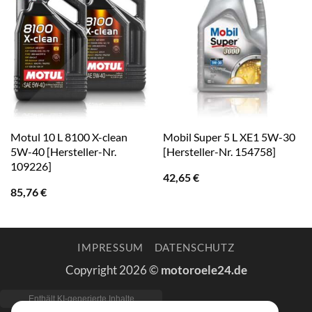
Motul 10 L 8100 X-clean
Mobil Super 5 L XE1 5W-30
5W-40 [Hersteller-Nr.
[Hersteller-Nr. 154758]
109226]
42,65
€
85,76
€
IMPRESSUM
DATENSCHUTZ
Copyright 2026 ©
motoroele24.de