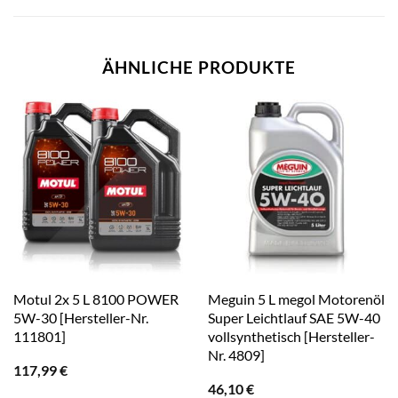
ÄHNLICHE PRODUKTE
Motul 2x 5 L 8100 POWER
Meguin 5 L megol Motorenöl
5W-30 [Hersteller-Nr.
Super Leichtlauf SAE 5W-40
111801]
vollsynthetisch [Hersteller-
Nr. 4809]
117,99
€
46,10
€