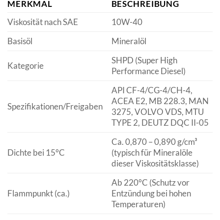
MERKMAL
BESCHREIBUNG
Viskosität nach SAE
10W-40
Basisöl
Mineralöl
SHPD (Super High
Kategorie
Performance Diesel)
API CF-4/CG-4/CH-4,
ACEA E2, MB 228.3, MAN
Spezifikationen/Freigaben
3275, VOLVO VDS, MTU
TYPE 2, DEUTZ DQC II-05
Ca. 0,870 – 0,890 g/cm³
Dichte bei 15°C
(typisch für Mineralöle
dieser Viskositätsklasse)
Ab 220°C (Schutz vor
Flammpunkt (ca.)
Entzündung bei hohen
Temperaturen)