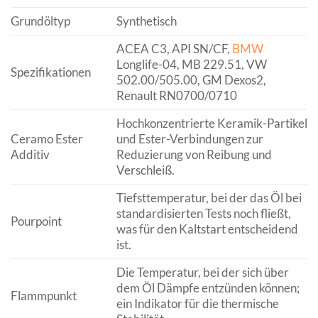
Grundöltyp
Synthetisch
ACEA C3, API SN/CF,
BMW
Longlife-04, MB 229.51, VW
Spezifikationen
502.00/505.00, GM Dexos2,
Renault RN0700/0710
Hochkonzentrierte Keramik-Partikel
Ceramo Ester
und Ester-Verbindungen zur
Additiv
Reduzierung von Reibung und
Verschleiß.
Tiefsttemperatur, bei der das Öl bei
standardisierten Tests noch fließt,
Pourpoint
was für den Kaltstart entscheidend
ist.
Die Temperatur, bei der sich über
dem Öl Dämpfe entzünden können;
Flammpunkt
ein Indikator für die thermische