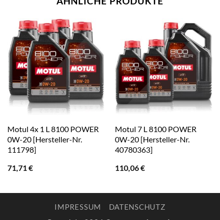
ÄHNLICHE PRODUKTE
Motul 4x 1 L 8100 POWER
Motul 7 L 8100 POWER
0W-20 [Hersteller-Nr.
0W-20 [Hersteller-Nr.
111798]
40780363]
71,71
€
110,06
€
IMPRESSUM
DATENSCHUTZ