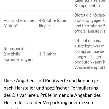
Eigenschaften beid
Komponenten.
Bietet die höchste
Vollsynthetisches
4-5 Jahre (oder
Stabilität gegen Ox
Motoröl
länger)
und thermische Bel
oft die längste Halt
Oft auf maximale L
ausgelegt, was ma
Rennsportöl
Kompromisse bei d
(spezielle
1-3 Jahre
Langzeit-Lagerstabi
Formulierungen)
bedeuten kann; häu
Wechsel empfohlen
Diese Angaben sind Richtwerte und können je
nach Hersteller und spezifischer Formulierung
des Öls variieren. Prüfe immer die Angaben des
Herstellers auf der Verpackung oder dessen