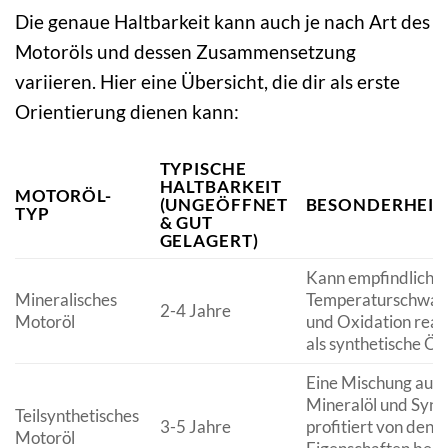
Die genaue Haltbarkeit kann auch je nach Art des
Motoröls und dessen Zusammensetzung
variieren. Hier eine Übersicht, die dir als erste
Orientierung dienen kann:
TYPISCHE
HALTBARKEIT
MOTORÖL-
(UNGEÖFFNET
BESONDERHEIT
TYP
& GUT
GELAGERT)
Kann empfindlicher
Mineralisches
Temperaturschwa
2-4 Jahre
Motoröl
und Oxidation reag
als synthetische Öle
Eine Mischung aus
Mineralöl und Synt
Teilsynthetisches
3-5 Jahre
profitiert von den
Motoröl