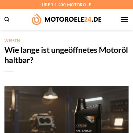
Zum
ÜBER 1.400 MOTORÖLE
Inhalt
springen
WISSEN
Wie lange ist ungeöffnetes Motoröl
haltbar?